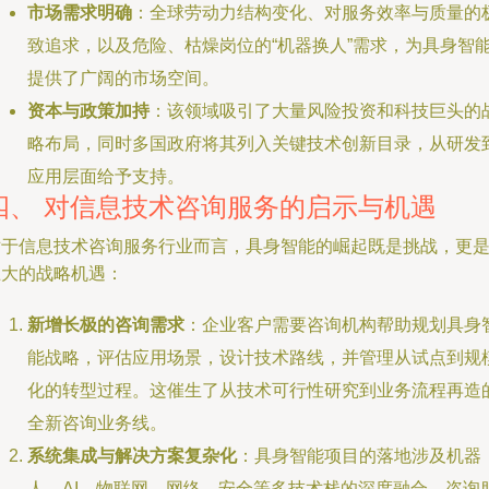
市场需求明确
：全球劳动力结构变化、对服务效率与质量的
致追求，以及危险、枯燥岗位的“机器换人”需求，为具身智
提供了广阔的市场空间。
资本与政策加持
：该领域吸引了大量风险投资和科技巨头的
略布局，同时多国政府将其列入关键技术创新目录，从研发
应用层面给予支持。
四、 对信息技术咨询服务的启示与机遇
对于信息技术咨询服务行业而言，具身智能的崛起既是挑战，更
巨大的战略机遇：
新增长极的咨询需求
：企业客户需要咨询机构帮助规划具身
能战略，评估应用场景，设计技术路线，并管理从试点到规
化的转型过程。这催生了从技术可行性研究到业务流程再造
全新咨询业务线。
系统集成与解决方案复杂化
：具身智能项目的落地涉及机器
人、AI、物联网、网络、安全等多技术栈的深度融合。咨询