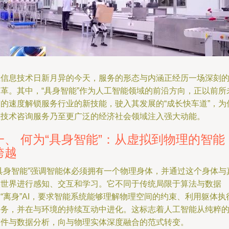
在信息技术日新月异的今天，服务的形态与内涵正经历一场深刻
变革。其中，“具身智能”作为人工智能领域的前沿方向，正以前所
有的速度解锁服务行业的新技能，驶入其发展的“成长快车道”，为
息技术咨询服务乃至更广泛的经济社会领域注入强大动能。
一、 何为“具身智能”：从虚拟到物理的智能
跨越
“具身智能”强调智能体必须拥有一个物理身体，并通过这个身体与
实世界进行感知、交互和学习。它不同于传统局限于算法与数据
“离身”AI，要求智能系统能够理解物理空间的约束、利用躯体执
任务，并在与环境的持续互动中进化。这标志着人工智能从纯粹
软件与数据分析，向与物理实体深度融合的范式转变。