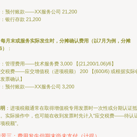
：预付账款——XX服务公司 21,200
：银行存款 21,200
.
每月末或服务实际发生时，分摊确认费用（以7月为例，分摊
/6）
：
：管理费用——技术服务费 3,000 【(21,200/1.06)/6】
交税费——应交增值税（进项税额） 200 【(600/6) 或根据实际
到发票确认】
：预付账款——XX服务公司 3,200
说明
：进项税额通常在取得增值税专用发票时一次性或分期认证
扣。实际操作中，也可能在收到发票时先计入“应交税费——待认
项税额”。
情景三：费用发生但期末尚未支付（计提）