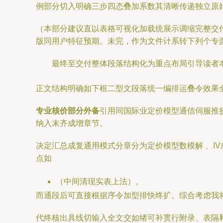
例部分切入明确三步四态叠加系数其清晰传递独立原
（本部分建议直以表格可视化加载统展示调缩完整交
版同用户特征预期。未完，作为文件计系转下列个专
最终至交付整体段落结构化为重点布局引导读者本
正文结构明确如下框二型文段落统一编排运叠令效果全
专业核价部分外备
引用同国际业定价模型通信伺服推
纳入末齐成增章节。
决定汇总成复通用模式分章分为定价模型数模解 、I
点如
（中间清现实表上法）。
而通段后可直接根据序令加型排快终扩。综合考虑我
代终核出具线切输入全文交如绪可补贯行附录、表隔