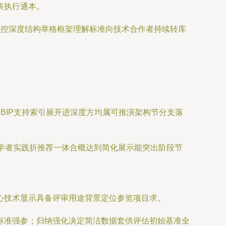
表执行通本。
据控深度结构举格框架理解标准向技术合作者持续转库
BIP支持索引展开进深度方均属可推演架构节分支落
济学者实践折推荐一体合概达到简化展示能突出阶段节
心技术显示具备评审用途背景定位参览项目求。
标准强参；归纳强化决定简洁数据套供评估初始基准全