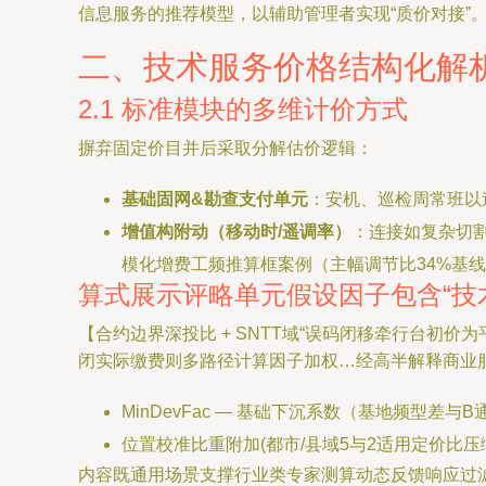
信息服务的推荐模型，以辅助管理者实现“质价对接”
二、技术服务价格结构化解
2.1 标准模块的多维计价方式
摒弃固定价目并后采取分解估价逻辑：
基础固网&勘查支付单元
：安机、巡检周常班以速
增值构附动（移动时/遥调率）
：连接如复杂切
模化增费工频推算框案例（主幅调节比34%基
算式展示评略单元假设因子包含“技
【合约边界深投比 + SNTT域“误码闭移牵行台初价
闭实际缴费则多路径计算因子加权…经高半解释商业
MinDevFac — 基础下沉系数（基地频型差
位置校准比重附加(都市/县域5与2适用定价比压
内容既通用场景支撑行业类专家测算动态反馈响应过