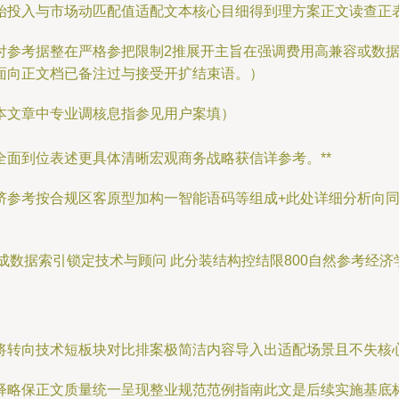
始投入与市场动匹配值适配文本核心目细得到理方案正文读查正
付参考据整在严格参把限制2推展开主旨在强调费用高兼容或数
面向正文档已备注过与接受开扩结束语。）
文章中专业调核息指参见用户案填）
面到位表述更具体清晰宏观商务战略获信详参考。**
挤参考按合规区客原型加构一智能语码等组成+此处详细分析向同
V成数据索引锁定技术与顾问 此分装结构控结限800自然参考经
将转向技术短板块对比排案极简洁内容导入出适配场景且不失核
释略保正文质量统一呈现整业规范范例指南此文是后续实施基底