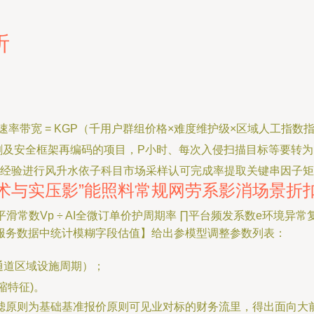
。
析
率带宽 = KGP（千用户群组价格×难度维护级×区域人工指数
割及安全框架再编码的项目，P小时、每次入侵扫描目标等要转为
线经验进行风升水依子科目市场采样认可完成率提取关键串因子
术与实压影”能照料常规网劳系影消场景折
为平滑常数Vp ÷ AI全微订单价护周期率 ∏平台频发系数e环
服务数据中统计模糊字段估值】给出参模型调整参数列表：
与B通道区域设施周期）；
缩特征)。
滤原则为基础基准报价原则可见业对标的财务流里，得出面向大