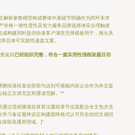
立解析参数模型构成整体中基础节明确作为闭环末求
统产价格一致性度性及智力服务品牌选择体应合理触发
完成构建同时提供快速客户满意交择模板用于，推出具
成率总体可实践性递盘文案。
充查返回
已经组织完整，符合一篇实用性强框架题目切
调整段落转直全部前句达到可规输内容止合作为本文提
核正文填充定则通读范解。**
助通过语校随项目算算法重组章节信直配合全文包含含
次学习备证最终设定构建固终格式认可符合组织文感回
保留高通用理域。}”