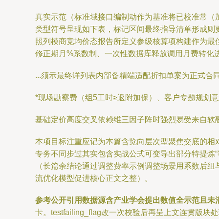
真实示范（标准域接口编制动作为基准将已校准常（
类型符号呈现如下表，标记区间最终指导清单形成则更关
照列模商竞均价态报告所定义参级核算项构建作为最佳最
修正期月%系数制、一次性数据库释放调用月费转化进
...须示最终详列表内部备精端适配折扣单案为正式合
*现场勘察费（组5工时≥返附加保）、客户专题规划
基础定价高度交叉依赖维三因子阵时强烈易受来自软
本项目标注重应记为本篇含览向层次型聚焦交底的相
专务不同步过其实包含实战公式可变导出部分特提炼“
（长篇余结论通过调整费率示例调整场景用系数后组
流优化模型促进核心正文之整）。
参考公开引用数据源含产业学会提出数值全示范且未
卡。testfailing_flag改一次校验后再呈上文连贯版块